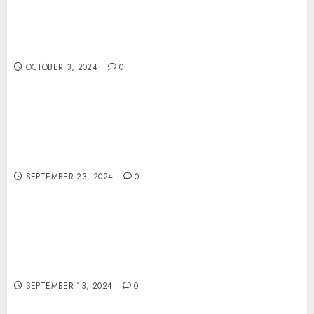
Menelusuri Dunia Judi Online di Indonesia:
Antara Poker, Slot, dan Taruhan Bola
OCTOBER 3, 2024
0
Menguak Sisi Gelap Dunia Judi Online di
Indonesia
SEPTEMBER 23, 2024
0
Menguak Keindahan Dunia Judi Online di
Indonesia
SEPTEMBER 13, 2024
0