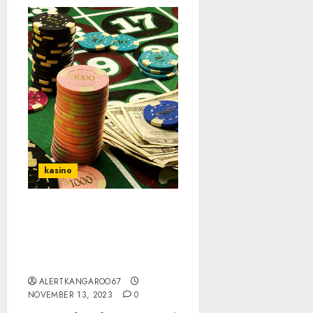
kasino
Kiat Terbaik untuk
Memanfaatkan
Keberuntungan di Slot
Gacor
ALERTKANGAROO67
NOVEMBER 13, 2023
0