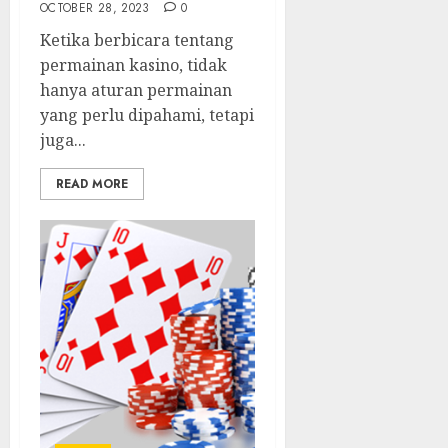
OCTOBER 28, 2023
0
Ketika berbicara tentang
permainan kasino, tidak
hanya aturan permainan
yang perlu dipahami, tetapi
juga...
READ MORE