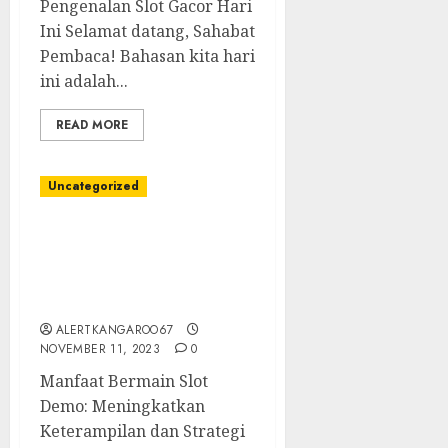
Pengenalan Slot Gacor Hari
Ini Selamat datang, Sahabat
Pembaca! Bahasan kita hari
ini adalah...
READ MORE
Uncategorized
Manfaat Bermain Slot
Demo: Meningkatkan
Keterampilan dan
Strategi Bermain
ALERTKANGAROO67
NOVEMBER 11, 2023
0
Manfaat Bermain Slot
Demo: Meningkatkan
Keterampilan dan Strategi