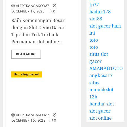
Jp77
ALERTKANGAROO67
badak178
DECEMBER 17, 2023
0
slot88
Raih Kemenangan Besar
slot gacor hari
dengan Slot Demo Gacor:
ini
Tips dan Trik Terbaik
toto
Permainan slot online...
toto
situs slot
READ MORE
gacor
AMANAHTOTO
Uncategorized
angkasa17
situs
Exploring the Exciting
maniakslot
World of PG Slot Demos:
12b
Try Your Luck with Free
bandar slot
Play Options
slot gacor
ALERTKANGAROO67
slot online
DECEMBER 16, 2023
0